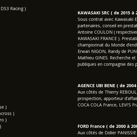
 DS3 Racing )
KAWASAKI SRC ( de 2015 à 2
Sous contrat avec Kawasaki Eu
partenaires, conseil en prest
Antoine COULON ( respectivem
KAWASAKI FRANCE ). Prestati
championnat du Monde d’endu
Erwan NIGON, Randy de PUNI
Mathieu GINES. Recherche et f
publiques en compagnie des pi
AGENCE UBI BENE ( de 2004 
Aux côtés de Thierry REBOUL
prospection, apporteur d’affair
COCA COLA France, LEVI'S Fr
se )
cross )
ro )
)
FORD France ( de 2000 à 200
Aux côtés de Didier PANISSIE