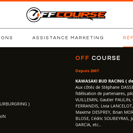
IONS
ASSISTANCE MARKETING
RÉ
OFF
COURSE
Depuis 2007
KAWASAKI BUD RACING ( dep
Aux côtés de Stéphane DASSE 
fidélisation de partenaires,
VUILLEMIN, Gautier PAULIN,
NURBURGRING )
FERRANDIS, Livia LANCELOT,
Maxime DESPREY, Brian MORE
AIN
BLOSE, Cédric SOUBEYRAS, Ju
GARCIA, etc...