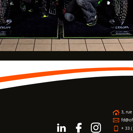
3, ru
fd@of
+ 33 (